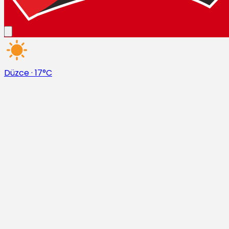
Düzce
·
17°C