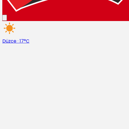
Düzce
·
17°C