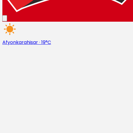
Afyonkarahisar
·
19°C