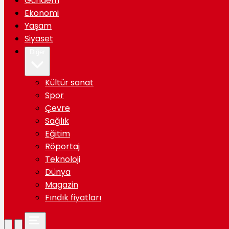
Gündem
Ekonomi
Yaşam
Siyaset
Diğer
Kültür sanat
Spor
Çevre
Sağlık
Eğitim
Röportaj
Teknoloji
Dünya
Magazin
Fındık fiyatları