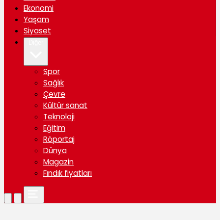
Ekonomi
Yaşam
Siyaset
Diğer
Spor
Sağlık
Çevre
Kültür sanat
Teknoloji
Eğitim
Röportaj
Dünya
Magazin
Fındık fiyatları