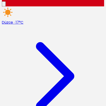
Düzce
·
17°C