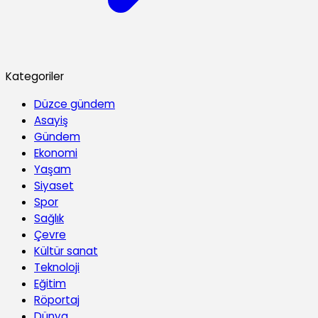
Kategoriler
Düzce gündem
Asayiş
Gündem
Ekonomi
Yaşam
Siyaset
Spor
Sağlık
Çevre
Kültür sanat
Teknoloji
Eğitim
Röportaj
Dünya