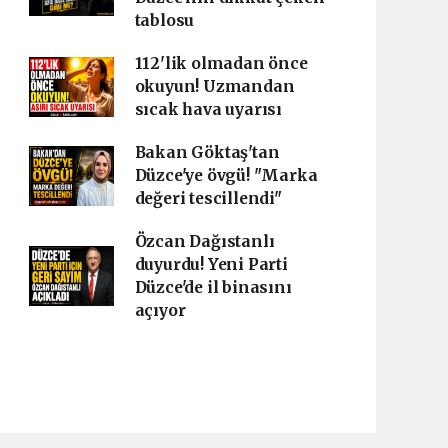
tablosu
112'lik olmadan önce
okuyun! Uzmandan
sıcak hava uyarısı
Bakan Göktaş'tan
Düzce'ye övgü! "Marka
değeri tescillendi"
Özcan Dağıstanlı
duyurdu! Yeni Parti
Düzce'de il binasını
açıyor