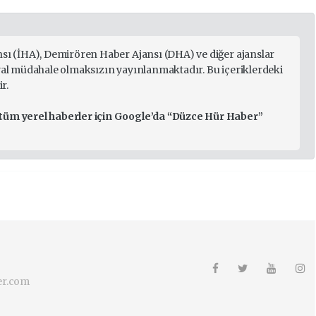
nsı (İHA), Demirören Haber Ajansı (DHA) ve diğer ajanslar
ryal müdahale olmaksızın yayınlanmaktadır. Bu içeriklerdeki
r.
 tüm yerel haberler için Google’da “Düzce Hür Haber”
er.com