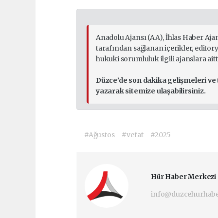
Anadolu Ajansı (AA), İhlas Haber Aja
tarafından sağlanan içerikler, edito
hukuki sorumluluk ilgili ajanslara aitti
Düzce’de son dakika gelişmeleri ve
yazarak sitemize ulaşabilirsiniz.
#Ağustos
#vefat
#2025
Hür Haber Merkezi
info@duzcehurhab