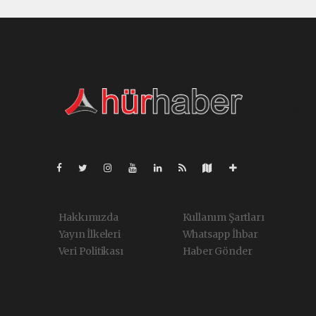
Pro-
0.059
Hakkımızda
Kullanım Şartları
Yayın İlkeleri
Whatsapp İhbar
Veri Politikası
Haber Gönder