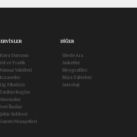
SERVİSLER
DİĞER
Hava Durumu
Sitede Ara
Yol ve Trafik
Anketler
Namaz Vakitleri
Biyografiler
Eczaneler
Rüya Tabirleri
Lig Fikstürü
Astroloji
Tarihte Bugün
Sinemalar
Seri İlanlar
Şehir Rehberi
Gazete Manşetleri