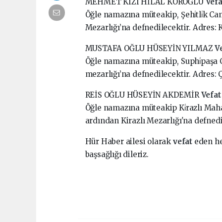
MEHMET KIZI HİLAL KÖROĞLU
Vef
Öğle namazına müteakip, Şehi̇tli̇k Ca
Mezarlığı’na defnedilecektir. Adres: 
MUSTAFA OĞLU HÜSEYİN YILMAZ
V
Öğle namazına müteakip, Suphi̇paşa C
mezarlığı’na defnedilecektir. Adres: 
REİS OĞLU HÜSEYİN AKDEMİR
Vefa
Öğle namazına müteakip Ki̇razlı Mahall
ardından Kirazlı Mezarlığı'na defnedi
Hür Haber ailesi olarak
vefat
eden he
başsağlığı dileriz.