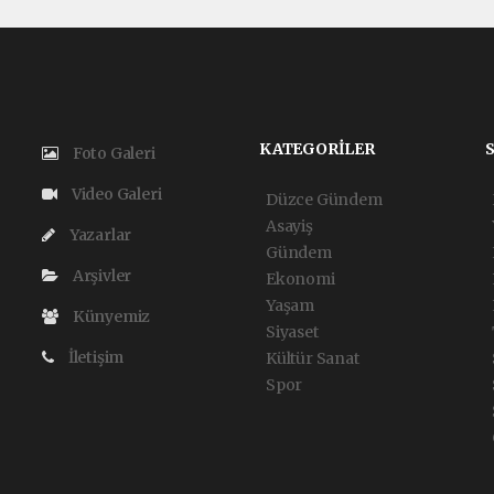
KATEGORİLER
Foto Galeri
Video Galeri
Düzce Gündem
Asayiş
Yazarlar
Gündem
Arşivler
Ekonomi
Yaşam
Künyemiz
Siyaset
İletişim
Kültür Sanat
Spor