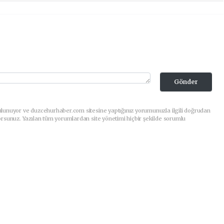
Gönder
ulunuyor ve duzcehurhaber.com sitesine yaptığınız yorumunuzla ilgili doğrudan
orsunuz. Yazılan tüm yorumlardan site yönetimi hiçbir şekilde sorumlu