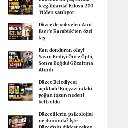
tezgâhlarda! Kilosu 200
TL'den satılıyor
Düzce’de yükselen Anıt
Eser’e Karabük’ten özel
taş
Kan donduran olay!
Yavru Kediyi Önce Öptü,
Sonra Boğdu! Gözaltına
Alındı
Düzce Belediyesi
açıkladı! Koçyazı'ndaki
yoğun tozun nedeni
belli oldu
Düzcelilerin psikolojisi
ne durumda? İşte
Düzce'nin dikkat çeken