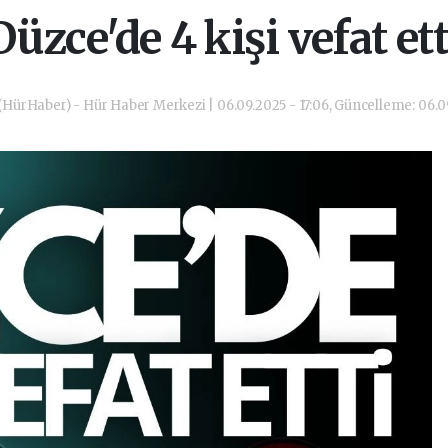
Düzce'de 4 kişi vefat ett
(HürHaber) - Hür Haber Merkezi | 06.09.2025 - 17:06, Güncelleme: 06.09