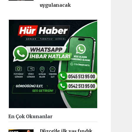
uygulanacak
En Çok Okunanlar
Düzce'de ilk yaş fındık