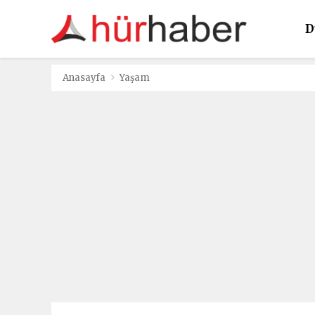
D
K
Anasayfa
Yaşam