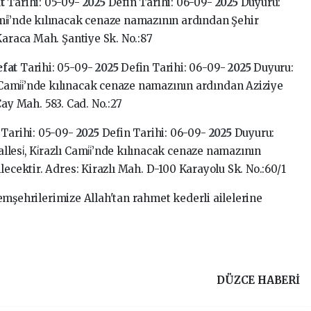
at
Tarihi: 05-09-
2025
Defin Tarihi: 06-09-
2025
Duyuru:
mi̇i̇’nde kılınacak cenaze namazının ardından Şehir
Karaca Mah. Şantiye Sk. No.:87
efat
Tarihi: 05-09-
2025
Defin Tarihi: 06-09-
2025
Duyuru:
ami̇i̇’nde kılınacak cenaze namazının ardından Aziziye
Çay Mah. 583. Cad. No.:27
t
Tarihi: 05-09-
2025
Defin Tarihi: 06-09-
2025
Duyuru:
esi̇, Ki̇razlı Cami̇i̇’nde kılınacak cenaze namazının
lecektir. Adres: Kirazlı Mah. D-100 Karayolu Sk. No.:60/1
mşehrilerimize Allah'tan rahmet kederli ailelerine
DÜZCE HABERİ