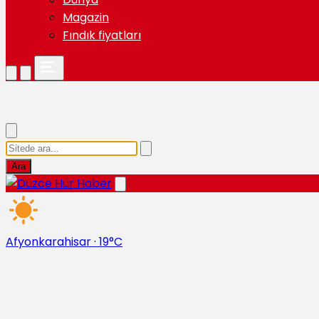
Magazin
Fındık fiyatları
Ara
Afyonkarahisar
·
19°C