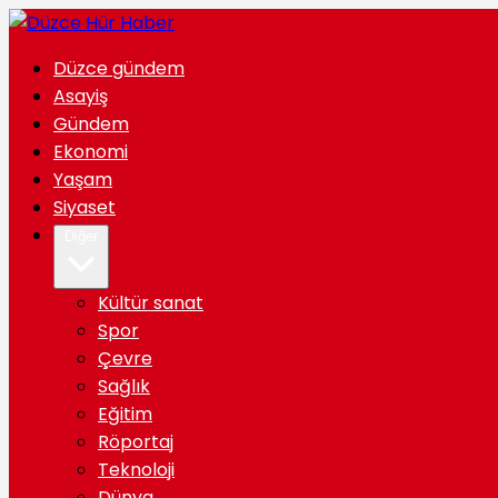
Düzce gündem
Asayiş
Gündem
Ekonomi
Yaşam
Siyaset
Diğer
Kültür sanat
Spor
Çevre
Sağlık
Eğitim
Röportaj
Teknoloji
Dünya