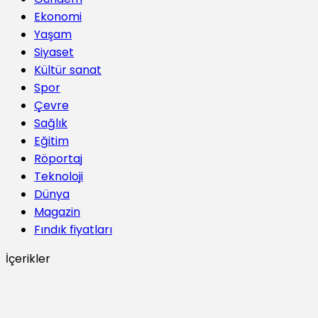
Ekonomi
Yaşam
Siyaset
Kültür sanat
Spor
Çevre
Sağlık
Eğitim
Röportaj
Teknoloji
Dünya
Magazin
Fındık fiyatları
İçerikler