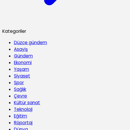
Kategoriler
Düzce gündem
Asayiş
Gündem
Ekonomi
Yaşam
Siyaset
Spor
Sağlık
Çevre
Kültür sanat
Teknoloji
Eğitim
Röportaj
Dünya