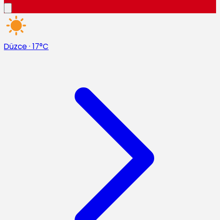
Düzce
·
17°C