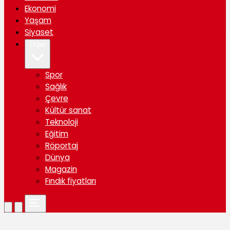
Ekonomi
Yaşam
Siyaset
Diğer
Spor
Sağlık
Çevre
Kültür sanat
Teknoloji
Eğitim
Röportaj
Dünya
Magazin
Fındık fiyatları