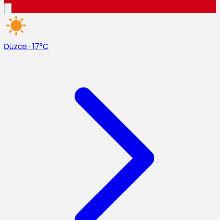
Düzce
·
17°C