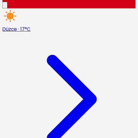
Düzce
·
17°C