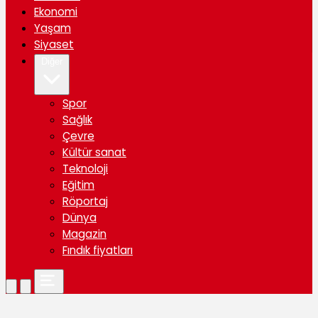
Ekonomi
Yaşam
Siyaset
Diğer
Spor
Sağlık
Çevre
Kültür sanat
Teknoloji
Eğitim
Röportaj
Dünya
Magazin
Fındık fiyatları