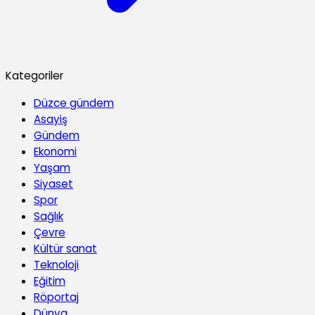
Kategoriler
Düzce gündem
Asayiş
Gündem
Ekonomi
Yaşam
Siyaset
Spor
Sağlık
Çevre
Kültür sanat
Teknoloji
Eğitim
Röportaj
Dünya