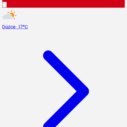
Düzce
·
17°C