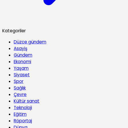
Kategoriler
Düzce gündem
Asayiş
Gündem
Ekonomi
Yaşam
Siyaset
Spor
Sağlık
Çevre
Kültür sanat
Teknoloji
Eğitim
Röportaj
Dünya