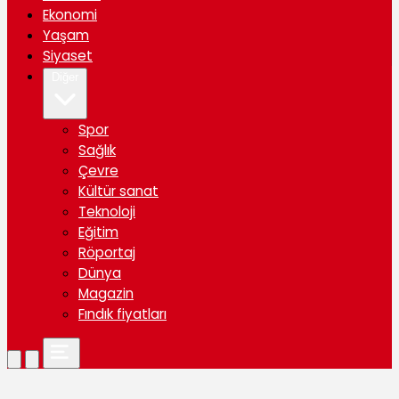
Ekonomi
Yaşam
Siyaset
Diğer
Spor
Sağlık
Çevre
Kültür sanat
Teknoloji
Eğitim
Röportaj
Dünya
Magazin
Fındık fiyatları