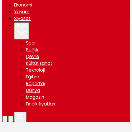
Ekonomi
Yaşam
Siyaset
Diğer
Spor
Sağlık
Çevre
Kültür sanat
Teknoloji
Eğitim
Röportaj
Dünya
Magazin
Fındık fiyatları