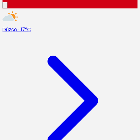
Düzce
·
17°C