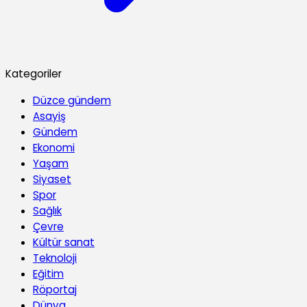
Kategoriler
Düzce gündem
Asayiş
Gündem
Ekonomi
Yaşam
Siyaset
Spor
Sağlık
Çevre
Kültür sanat
Teknoloji
Eğitim
Röportaj
Dünya