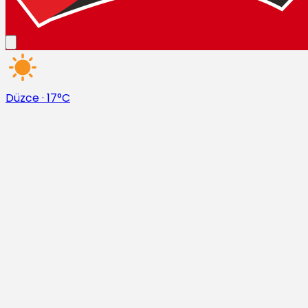
Düzce
·
17°C