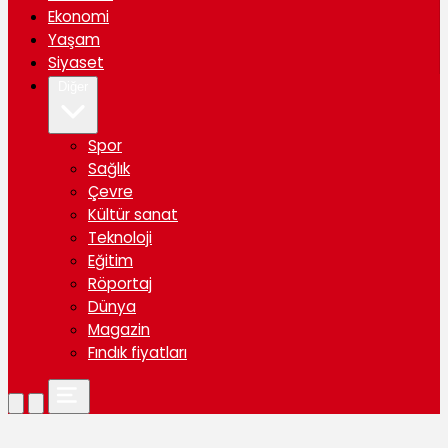
Ekonomi
Yaşam
Siyaset
Diğer
Spor
Sağlık
Çevre
Kültür sanat
Teknoloji
Eğitim
Röportaj
Dünya
Magazin
Fındık fiyatları