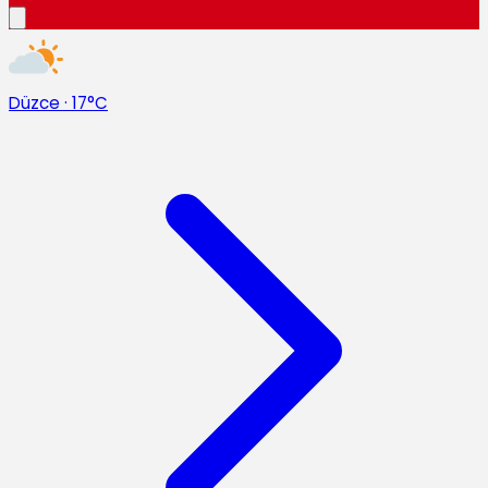
Düzce
·
17°C