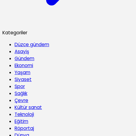
Kategoriler
Düzce gündem
Asayiş
Gündem
Ekonomi
Yaşam
Siyaset
Spor
Sağlık
Çevre
Kültür sanat
Teknoloji
Eğitim
Röportaj
Dünya