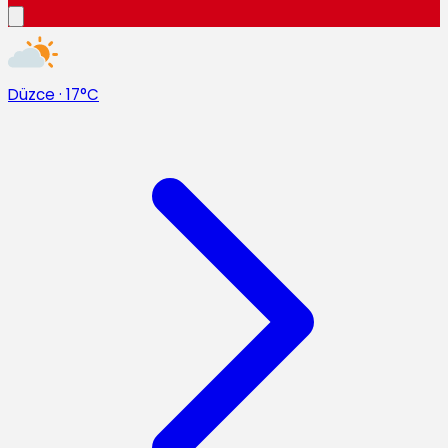
Düzce
·
17°C