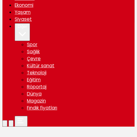
Ekonomi
Yaşam
Siyaset
Diğer
Spor
Sağlık
Çevre
Kültür sanat
Teknoloji
Eğitim
Röportaj
Dünya
Magazin
Fındık fiyatları