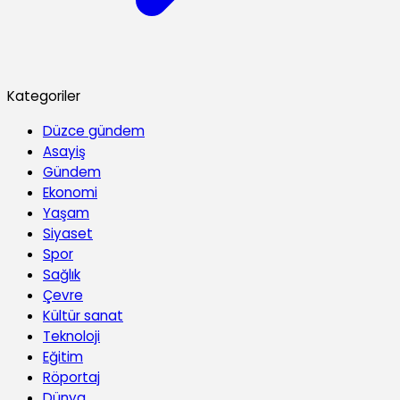
Kategoriler
Düzce gündem
Asayiş
Gündem
Ekonomi
Yaşam
Siyaset
Spor
Sağlık
Çevre
Kültür sanat
Teknoloji
Eğitim
Röportaj
Dünya