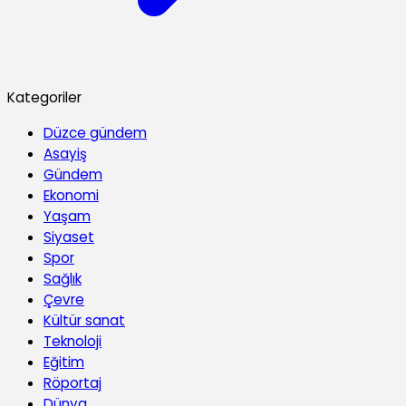
Kategoriler
Düzce gündem
Asayiş
Gündem
Ekonomi
Yaşam
Siyaset
Spor
Sağlık
Çevre
Kültür sanat
Teknoloji
Eğitim
Röportaj
Dünya