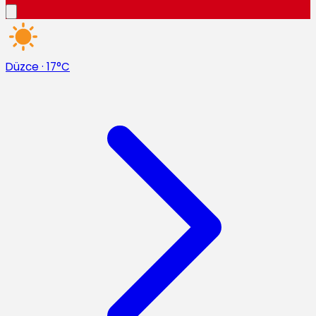
Düzce
·
17°C