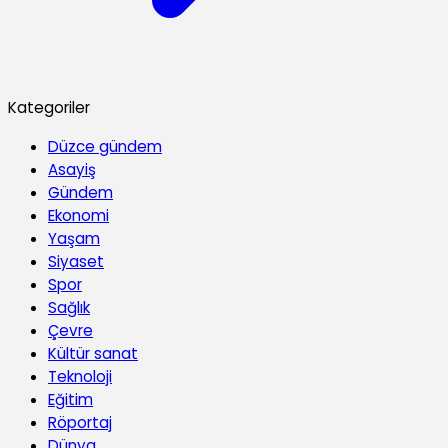
Kategoriler
Düzce gündem
Asayiş
Gündem
Ekonomi
Yaşam
Siyaset
Spor
Sağlık
Çevre
Kültür sanat
Teknoloji
Eğitim
Röportaj
Dünya