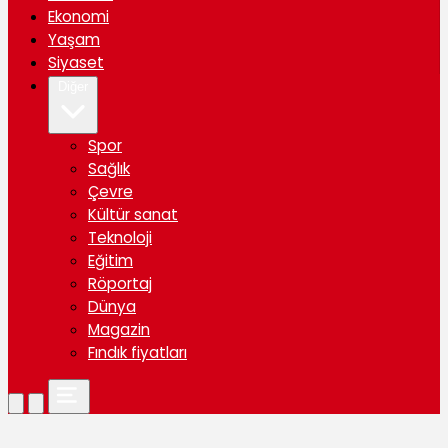
Ekonomi
Yaşam
Siyaset
Diğer
Spor
Sağlık
Çevre
Kültür sanat
Teknoloji
Eğitim
Röportaj
Dünya
Magazin
Fındık fiyatları