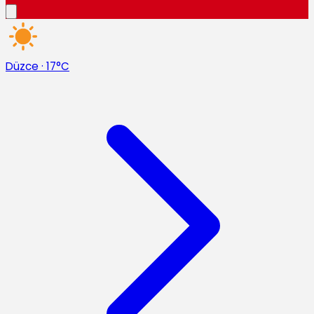
Düzce
·
17°C