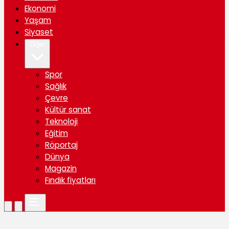
Ekonomi
Yaşam
Siyaset
Diğer
Spor
Sağlık
Çevre
Kültür sanat
Teknoloji
Eğitim
Röportaj
Dünya
Magazin
Fındık fiyatları