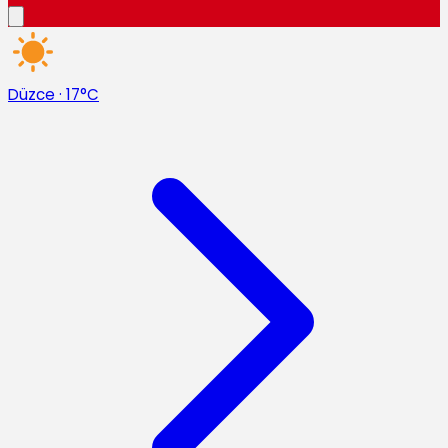
Düzce
·
17°C