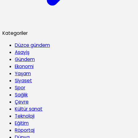
Kategoriler
Düzce gündem
Asayiş
Gündem
Ekonomi
Yaşam
Siyaset
Spor
Sağlık
Çevre
Kültür sanat
Teknoloji
Eğitim
Röportaj
Dünya