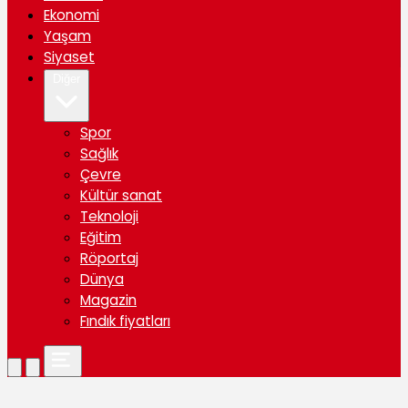
Ekonomi
Yaşam
Siyaset
Diğer
Spor
Sağlık
Çevre
Kültür sanat
Teknoloji
Eğitim
Röportaj
Dünya
Magazin
Fındık fiyatları