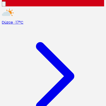
Düzce
·
17°C