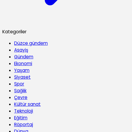
Kategoriler
Düzce gündem
Asayiş
Gündem
Ekonomi
Yaşam
Siyaset
Spor
Sağlık
Çevre
Kültür sanat
Teknoloji
Eğitim
Röportaj
Dünya