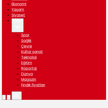
Ekonomi
Yaşam
Siyaset
Diğer
Spor
Sağlık
Çevre
Kültür sanat
Teknoloji
Eğitim
Röportaj
Dünya
Magazin
Fındık fiyatları