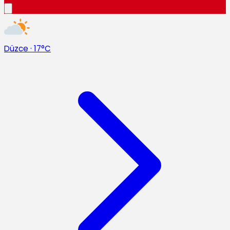
Düzce
·
17°C