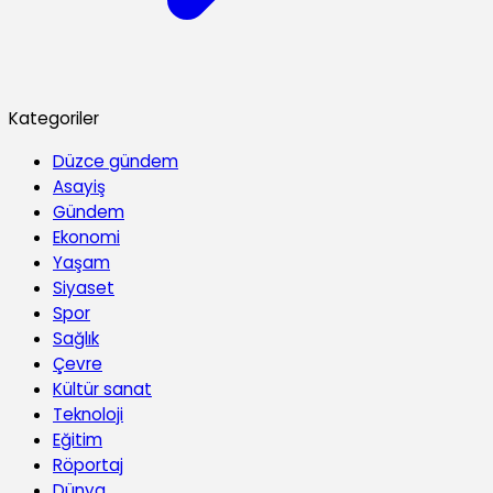
Kategoriler
Düzce gündem
Asayiş
Gündem
Ekonomi
Yaşam
Siyaset
Spor
Sağlık
Çevre
Kültür sanat
Teknoloji
Eğitim
Röportaj
Dünya