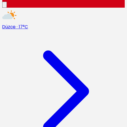
Düzce
·
17°C