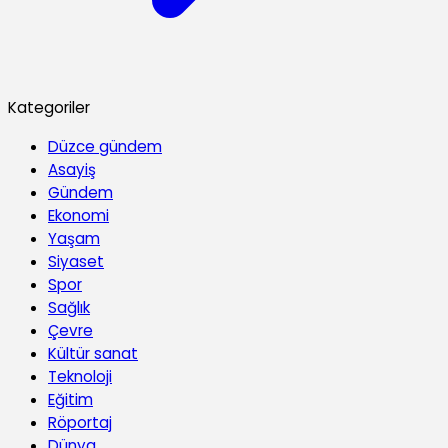
Kategoriler
Düzce gündem
Asayiş
Gündem
Ekonomi
Yaşam
Siyaset
Spor
Sağlık
Çevre
Kültür sanat
Teknoloji
Eğitim
Röportaj
Dünya