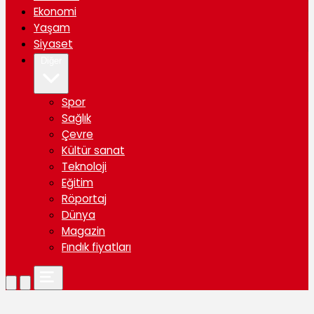
Ekonomi
Yaşam
Siyaset
Diğer
Spor
Sağlık
Çevre
Kültür sanat
Teknoloji
Eğitim
Röportaj
Dünya
Magazin
Fındık fiyatları