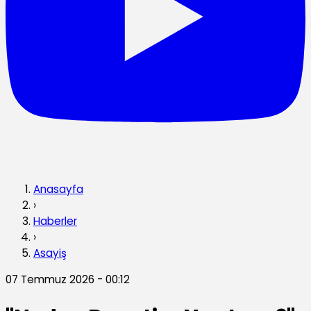
Anasayfa
›
Haberler
›
Asayiş
07 Temmuz 2026 - 00:12