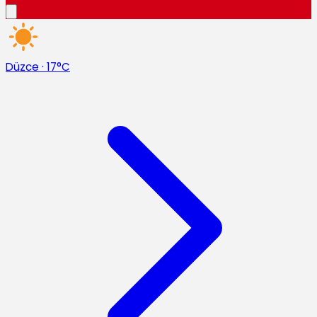
Düzce
·
17°C