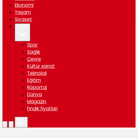
Ekonomi
Yaşam
Siyaset
Diğer
Spor
Sağlık
Çevre
Kültür sanat
Teknoloji
Eğitim
Röportaj
Dünya
Magazin
Fındık fiyatları