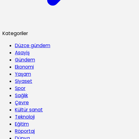
Kategoriler
Düzce gündem
Asayiş
Gündem
Ekonomi
Yaşam
Siyaset
Spor
Sağlık
Çevre
Kültür sanat
Teknoloji
Eğitim
Röportaj
Dünya