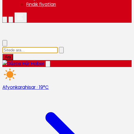
Fındık fiyatları
Ara
Afyonkarahisar
·
19°C