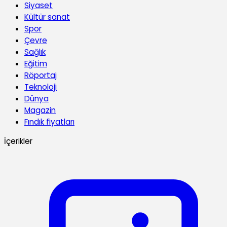
Siyaset
Kültür sanat
Spor
Çevre
Sağlık
Eğitim
Röportaj
Teknoloji
Dünya
Magazin
Fındık fiyatları
İçerikler