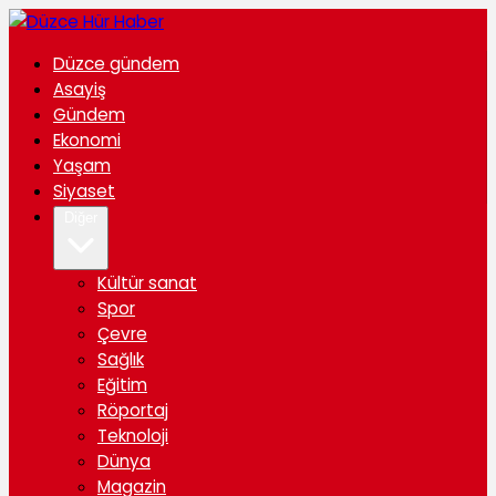
Düzce gündem
Asayiş
Gündem
Ekonomi
Yaşam
Siyaset
Diğer
Kültür sanat
Spor
Çevre
Sağlık
Eğitim
Röportaj
Teknoloji
Dünya
Magazin