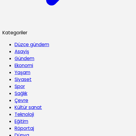
Kategoriler
Düzce gündem
Asayiş
Gündem
Ekonomi
Yaşam
Siyaset
Spor
Sağlık
Çevre
Kültür sanat
Teknoloji
Eğitim
Röportaj
Dünya