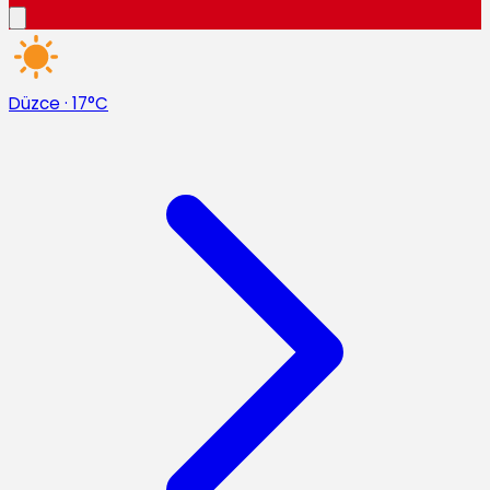
Düzce
·
17°C