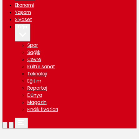
Ekonomi
Yaşam
Siyaset
Diğer
Spor
Sağlık
Çevre
Kültür sanat
Teknoloji
Eğitim
Röportaj
Dünya
Magazin
Fındık fiyatları