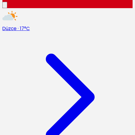
Düzce
·
17°C