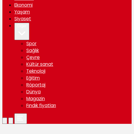
Ekonomi
Yaşam
Siyaset
Diğer
Spor
Sağlık
Çevre
Kültür sanat
Teknoloji
Eğitim
Röportaj
Dünya
Magazin
Fındık fiyatları