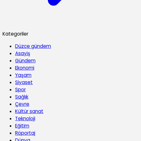
Kategoriler
Düzce gündem
Asayiş
Gündem
Ekonomi
Yaşam
Siyaset
Spor
Sağlık
Çevre
Kültür sanat
Teknoloji
Eğitim
Röportaj
Dünya