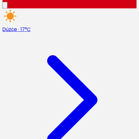
Düzce
·
17°C