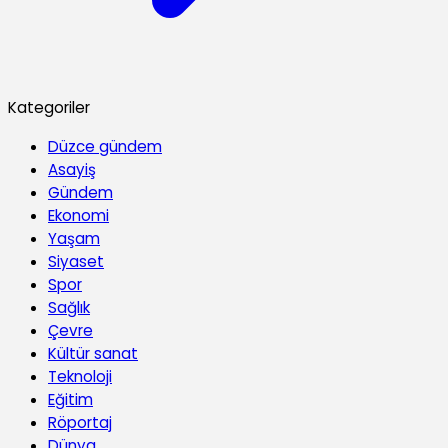
Kategoriler
Düzce gündem
Asayiş
Gündem
Ekonomi
Yaşam
Siyaset
Spor
Sağlık
Çevre
Kültür sanat
Teknoloji
Eğitim
Röportaj
Dünya