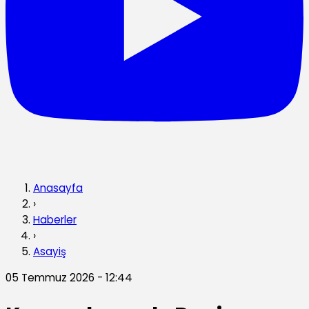
Anasayfa
›
Haberler
›
Asayiş
05 Temmuz 2026 - 12:44