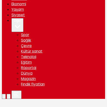
Ekonomi
Yaşam
Siyaset
Diğer
Spor
Sağlık
Çevre
Kültür sanat
Teknoloji
Eğitim
Röportaj
Dünya
Magazin
Fındık fiyatları