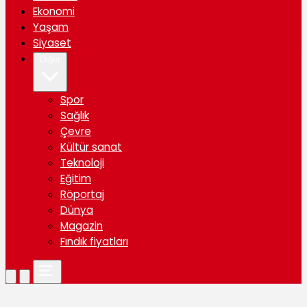
Ekonomi
Yaşam
Siyaset
Diğer
Spor
Sağlık
Çevre
Kültür sanat
Teknoloji
Eğitim
Röportaj
Dünya
Magazin
Fındık fiyatları