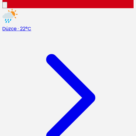
Düzce
·
22°C