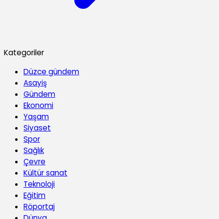
Kategoriler
Düzce gündem
Asayiş
Gündem
Ekonomi
Yaşam
Siyaset
Spor
Sağlık
Çevre
Kültür sanat
Teknoloji
Eğitim
Röportaj
Dünya