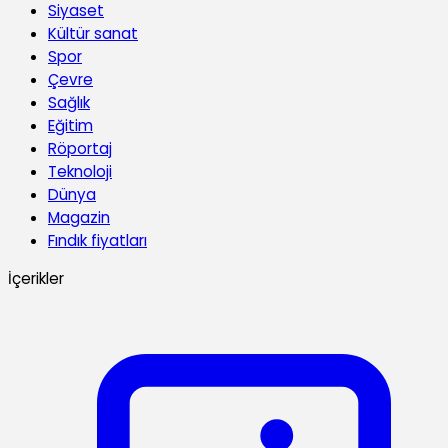
Siyaset
Kültür sanat
Spor
Çevre
Sağlık
Eğitim
Röportaj
Teknoloji
Dünya
Magazin
Fındık fiyatları
İçerikler