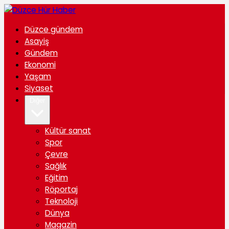
Düzce gündem
Asayiş
Gündem
Ekonomi
Yaşam
Siyaset
Diğer
Kültür sanat
Spor
Çevre
Sağlık
Eğitim
Röportaj
Teknoloji
Dünya
Magazin