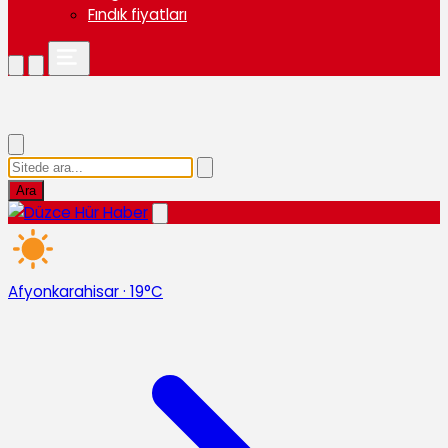
Fındık fiyatları
Ara
Afyonkarahisar
·
19°C