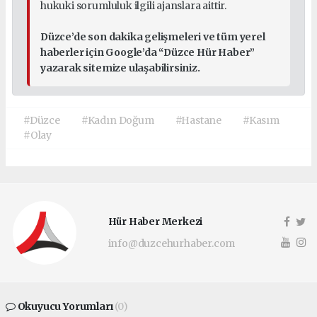
hukuki sorumluluk ilgili ajanslara aittir.
Düzce’de son dakika gelişmeleri ve tüm yerel
haberler için Google’da “Düzce Hür Haber”
yazarak sitemize ulaşabilirsiniz.
#Düzce
#Kadın Doğum
#Hastane
#Kasım
#Olay
Hür Haber Merkezi
info@duzcehurhaber.com
Okuyucu Yorumları
(0)