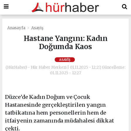
Anasayfa
Asayiş
Hastane Yangını: Kadın
Doğumda Kaos
ASAYIŞ
(HürHaber) - Hür Haber Merkezi | 01.11.2025 - 12:27, Güncelleme:
01.11.2025 - 12:27
Düzce’de Kadın Doğum ve Çocuk
Hastanesinde gerçekleştirilen yangın
tatbikatına hem personellerin hem de
itfaiyenin zamanında müdahalesi dikkat
çekti.