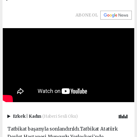
ABONE OL
Erkek
|
Kadın
(Haberi Sesli Oku)
Tatbikat başarıyla sonlandırıldı.Tatbikat Atatürk
Devlet Hastanesi Muncurlu Yerleşkesi’nde