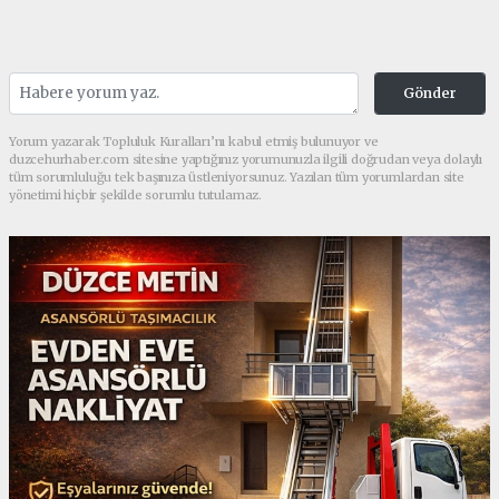
Gönder
Yorum yazarak Topluluk Kuralları’nı kabul etmiş bulunuyor ve
duzcehurhaber.com sitesine yaptığınız yorumunuzla ilgili doğrudan veya dolaylı
tüm sorumluluğu tek başınıza üstleniyorsunuz. Yazılan tüm yorumlardan site
yönetimi hiçbir şekilde sorumlu tutulamaz.