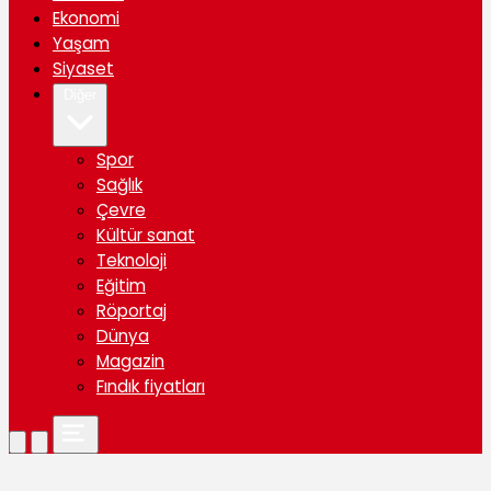
Ekonomi
Yaşam
Siyaset
Diğer
Spor
Sağlık
Çevre
Kültür sanat
Teknoloji
Eğitim
Röportaj
Dünya
Magazin
Fındık fiyatları