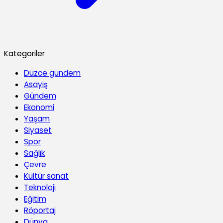
Kategoriler
Düzce gündem
Asayiş
Gündem
Ekonomi
Yaşam
Siyaset
Spor
Sağlık
Çevre
Kültür sanat
Teknoloji
Eğitim
Röportaj
Dünya