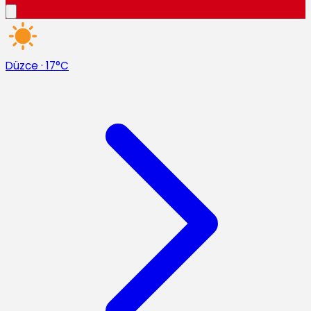
Düzce
·
17°C