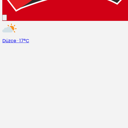
Düzce
·
17°C