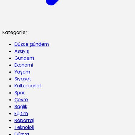
Kategoriler
Düzce gündem
Asayiş
Gündem
Ekonomi
Yaşam
Siyaset
Kültür sanat
Spor
Çevre
Sağlık
Eğitim
Röportaj
Teknoloji
Dünya