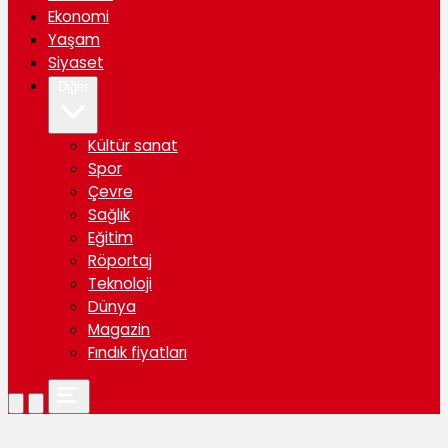
Ekonomi
Yaşam
Siyaset
Diğer
Kültür sanat
Spor
Çevre
Sağlık
Eğitim
Röportaj
Teknoloji
Dünya
Magazin
Fındık fiyatları