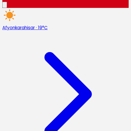
Afyonkarahisar
·
19°C