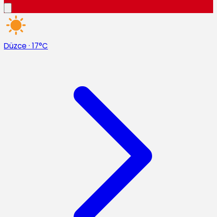
Düzce
·
17°C