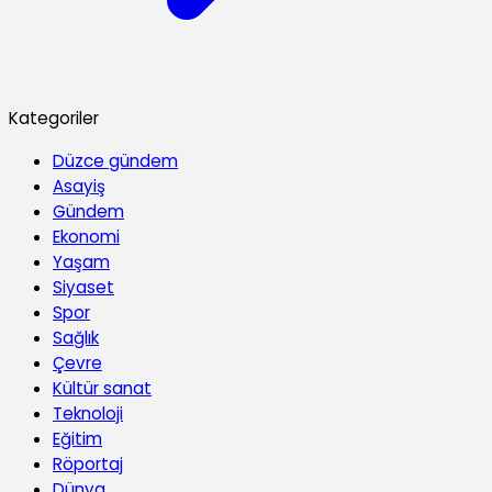
Kategoriler
Düzce gündem
Asayiş
Gündem
Ekonomi
Yaşam
Siyaset
Spor
Sağlık
Çevre
Kültür sanat
Teknoloji
Eğitim
Röportaj
Dünya