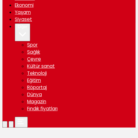
Ekonomi
Yaşam
Siyaset
Diğer
Spor
Sağlık
Çevre
Kültür sanat
Teknoloji
Eğitim
Röportaj
Dünya
Magazin
Fındık fiyatları