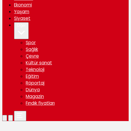
Ekonomi
Yaşam
Siyaset
Diğer
Spor
Sağlık
Çevre
Kültür sanat
Teknoloji
Eğitim
Röportaj
Dünya
Magazin
Fındık fiyatları