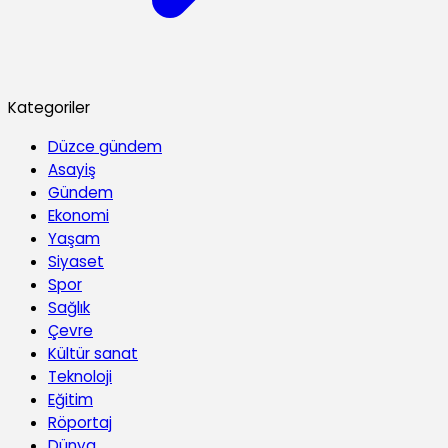
Kategoriler
Düzce gündem
Asayiş
Gündem
Ekonomi
Yaşam
Siyaset
Spor
Sağlık
Çevre
Kültür sanat
Teknoloji
Eğitim
Röportaj
Dünya