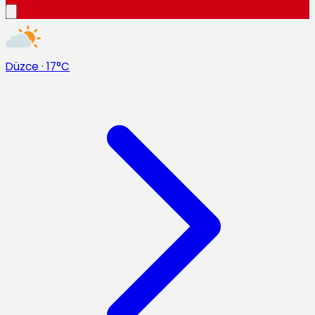
Düzce
·
17°C