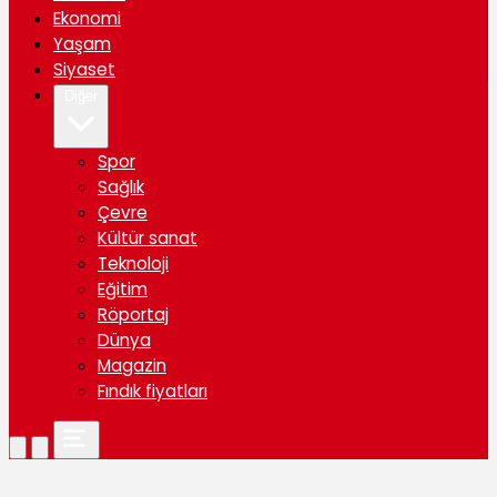
Ekonomi
Yaşam
Siyaset
Diğer
Spor
Sağlık
Çevre
Kültür sanat
Teknoloji
Eğitim
Röportaj
Dünya
Magazin
Fındık fiyatları