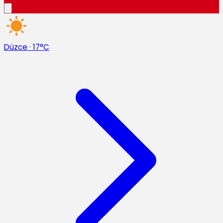
Düzce
·
17°C