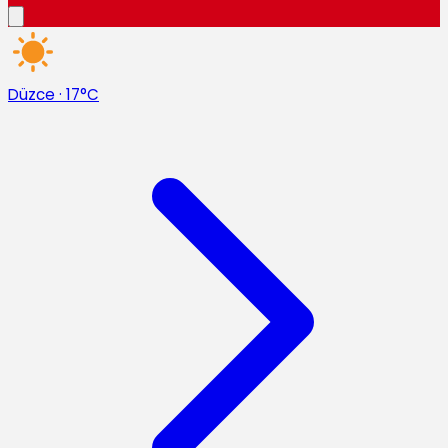
Düzce
·
17°C