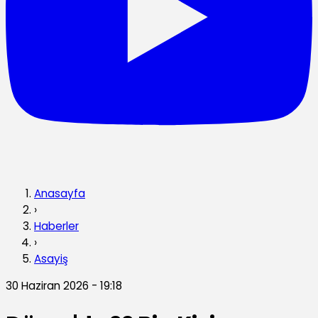
Anasayfa
›
Haberler
›
Asayiş
30 Haziran 2026 - 19:18