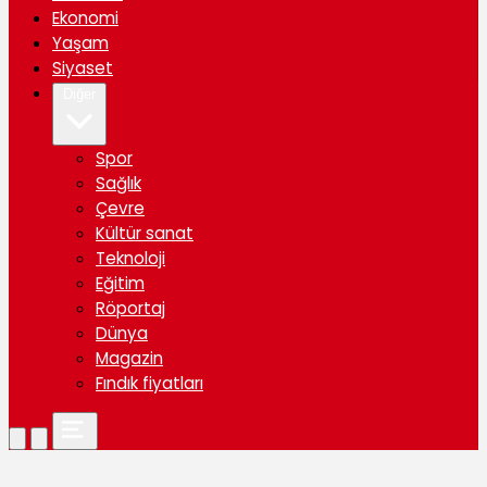
Ekonomi
Yaşam
Siyaset
Diğer
Spor
Sağlık
Çevre
Kültür sanat
Teknoloji
Eğitim
Röportaj
Dünya
Magazin
Fındık fiyatları