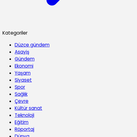
Kategoriler
Düzce gündem
Asayiş
Gündem
Ekonomi
Yaşam
Siyaset
Spor
Sağlık
Çevre
Kültür sanat
Teknoloji
Eğitim
Röportaj
Dünya