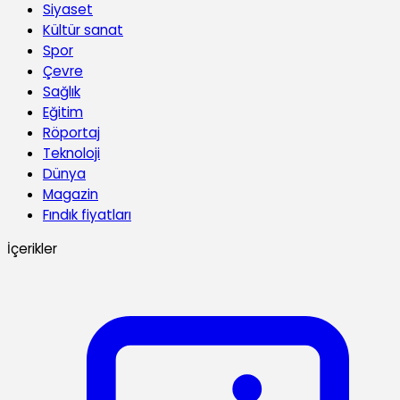
Siyaset
Kültür sanat
Spor
Çevre
Sağlık
Eğitim
Röportaj
Teknoloji
Dünya
Magazin
Fındık fiyatları
İçerikler