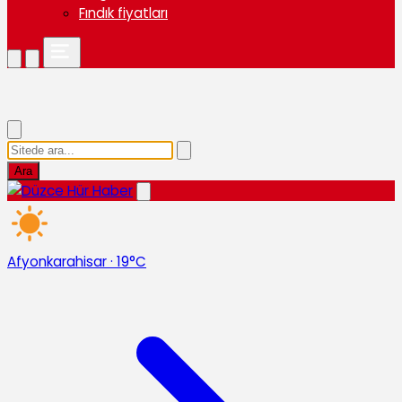
Fındık fiyatları
Ara
Afyonkarahisar
·
19°C