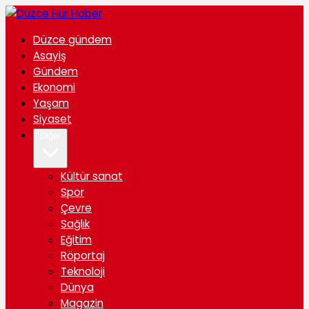
Düzce gündem
Asayiş
Gündem
Ekonomi
Yaşam
Siyaset
Diğer
Kültür sanat
Spor
Çevre
Sağlık
Eğitim
Röportaj
Teknoloji
Dünya
Magazin