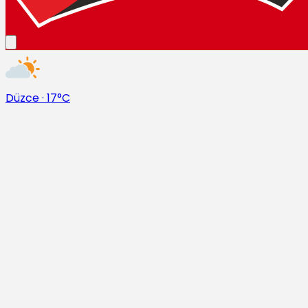
Düzce
·
17°C