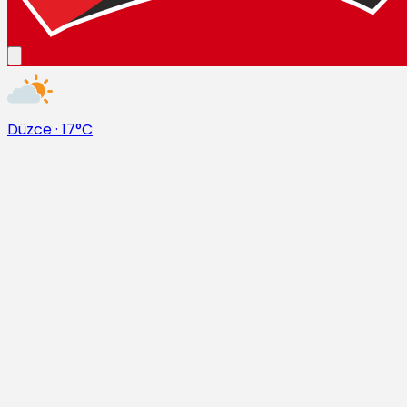
Düzce
·
17°C