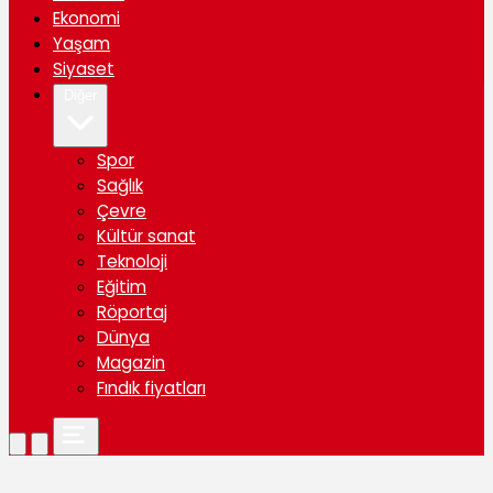
Ekonomi
Yaşam
Siyaset
Diğer
Spor
Sağlık
Çevre
Kültür sanat
Teknoloji
Eğitim
Röportaj
Dünya
Magazin
Fındık fiyatları