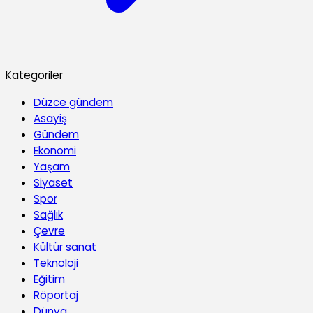
Kategoriler
Düzce gündem
Asayiş
Gündem
Ekonomi
Yaşam
Siyaset
Spor
Sağlık
Çevre
Kültür sanat
Teknoloji
Eğitim
Röportaj
Dünya