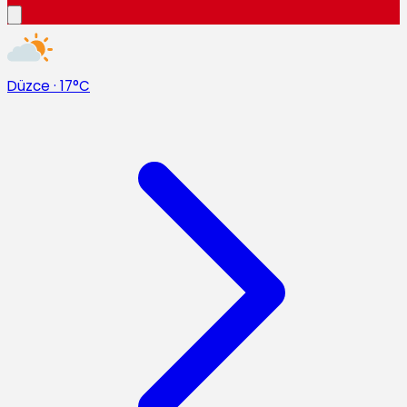
Düzce
·
17°C