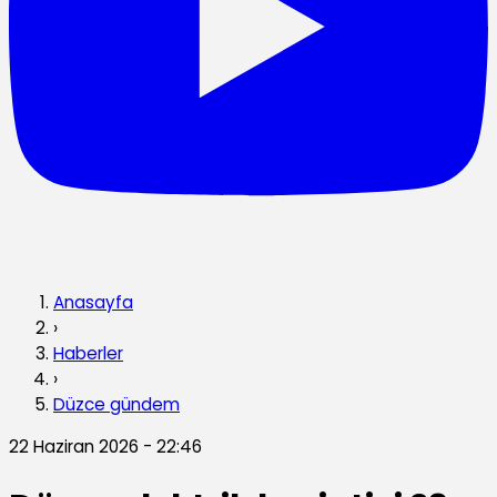
Anasayfa
›
Haberler
›
Düzce gündem
22 Haziran 2026 - 22:46