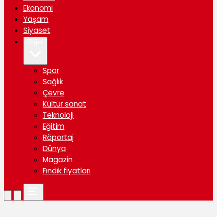
Ekonomi
Yaşam
Siyaset
Diğer
Spor
Sağlık
Çevre
Kültür sanat
Teknoloji
Eğitim
Röportaj
Dünya
Magazin
Fındık fiyatları