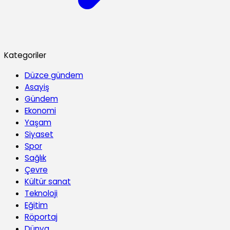
Kategoriler
Düzce gündem
Asayiş
Gündem
Ekonomi
Yaşam
Siyaset
Spor
Sağlık
Çevre
Kültür sanat
Teknoloji
Eğitim
Röportaj
Dünya