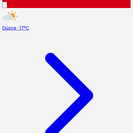
Düzce
·
17°C