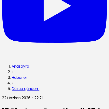
Anasayfa
›
Haberler
›
Düzce gündem
22 Haziran 2026 - 22:21