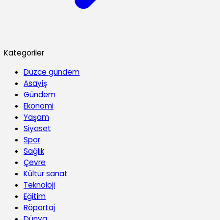
Kategoriler
Düzce gündem
Asayiş
Gündem
Ekonomi
Yaşam
Siyaset
Spor
Sağlık
Çevre
Kültür sanat
Teknoloji
Eğitim
Röportaj
Dünya