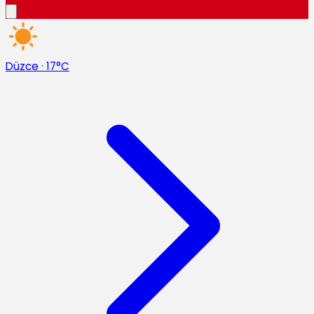
Düzce
·
17°C