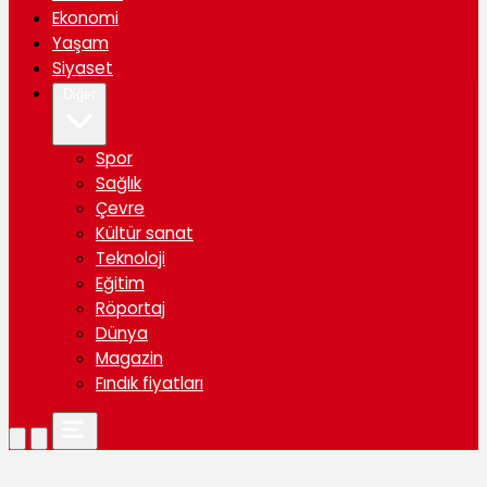
Ekonomi
Yaşam
Siyaset
Diğer
Spor
Sağlık
Çevre
Kültür sanat
Teknoloji
Eğitim
Röportaj
Dünya
Magazin
Fındık fiyatları