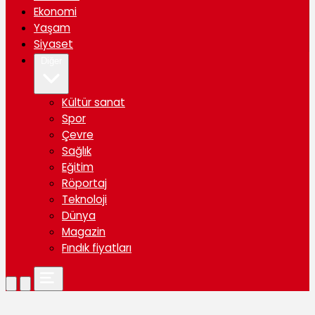
Ekonomi
Yaşam
Siyaset
Diğer
Kültür sanat
Spor
Çevre
Sağlık
Eğitim
Röportaj
Teknoloji
Dünya
Magazin
Fındık fiyatları