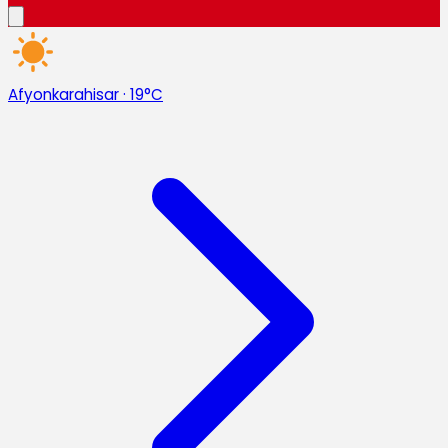
Afyonkarahisar
·
19°C