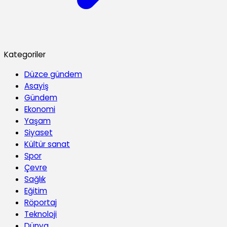
Kategoriler
Düzce gündem
Asayiş
Gündem
Ekonomi
Yaşam
Siyaset
Kültür sanat
Spor
Çevre
Sağlık
Eğitim
Röportaj
Teknoloji
Dünya