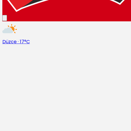
Düzce
·
17°C