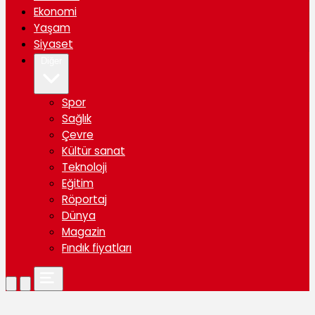
Ekonomi
Yaşam
Siyaset
Diğer
Spor
Sağlık
Çevre
Kültür sanat
Teknoloji
Eğitim
Röportaj
Dünya
Magazin
Fındık fiyatları