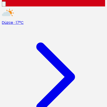
Düzce
·
17°C