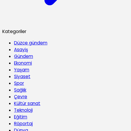
Kategoriler
Düzce gündem
Asayiş
Gündem
Ekonomi
Yaşam
Siyaset
Spor
Sağlık
Çevre
Kültür sanat
Teknoloji
Eğitim
Röportaj
Dünya