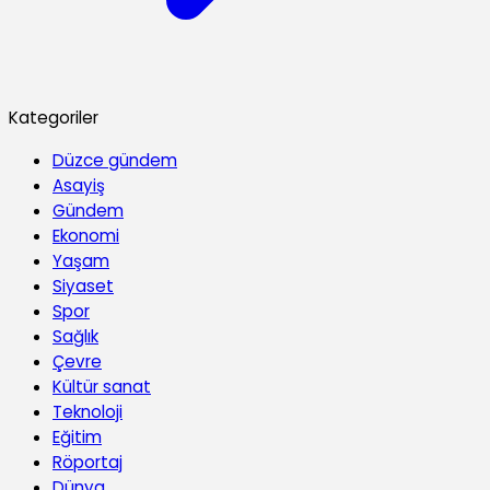
Kategoriler
Düzce gündem
Asayiş
Gündem
Ekonomi
Yaşam
Siyaset
Spor
Sağlık
Çevre
Kültür sanat
Teknoloji
Eğitim
Röportaj
Dünya