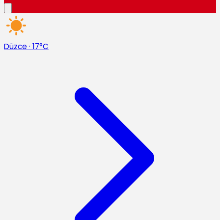
Düzce
·
17°C