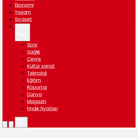
Ekonomi
Yaşam
Siyaset
Diğer
Spor
Sağlık
Çevre
Kültür sanat
Teknoloji
Eğitim
Röportaj
Dünya
Magazin
Fındık fiyatları