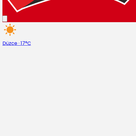
Düzce
·
17°C