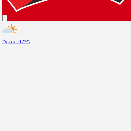
Düzce
·
17°C