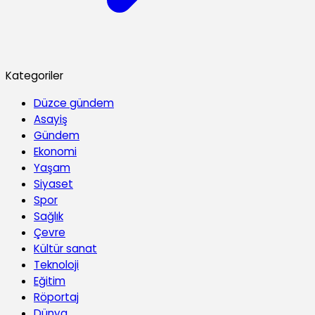
Kategoriler
Düzce gündem
Asayiş
Gündem
Ekonomi
Yaşam
Siyaset
Spor
Sağlık
Çevre
Kültür sanat
Teknoloji
Eğitim
Röportaj
Dünya