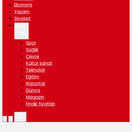
Ekonomi
Yaşam
Siyaset
Diğer
Spor
Sağlık
Çevre
Kültür sanat
Teknoloji
Eğitim
Röportaj
Dünya
Magazin
Fındık fiyatları