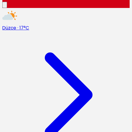
Düzce
·
17°C