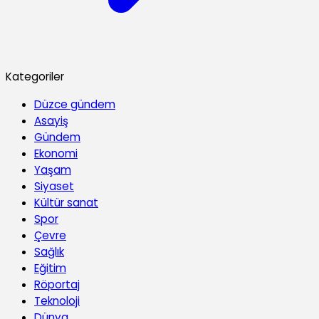
Kategoriler
Düzce gündem
Asayiş
Gündem
Ekonomi
Yaşam
Siyaset
Kültür sanat
Spor
Çevre
Sağlık
Eğitim
Röportaj
Teknoloji
Dünya