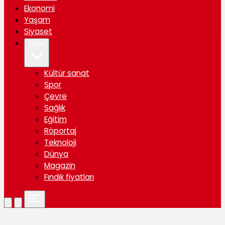
Ekonomi
Yaşam
Siyaset
Diğer
Kültür sanat
Spor
Çevre
Sağlık
Eğitim
Röportaj
Teknoloji
Dünya
Magazin
Fındık fiyatları