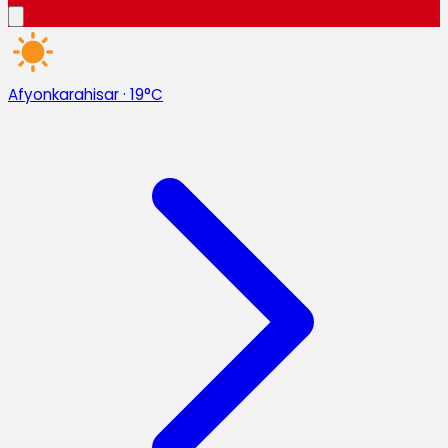
Afyonkarahisar
·
19°C