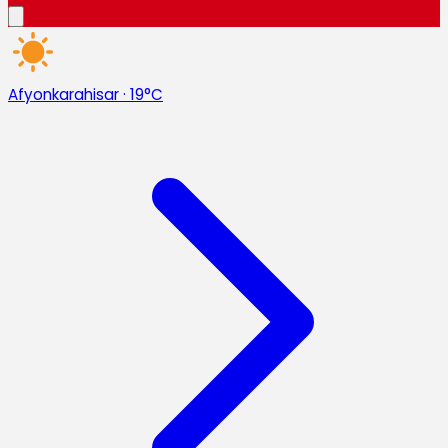
Afyonkarahisar
·
19°C