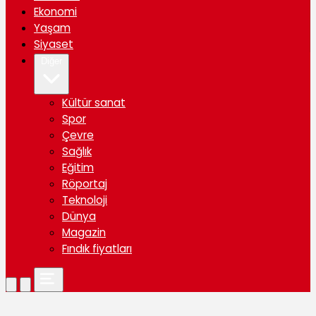
Ekonomi
Yaşam
Siyaset
Diğer
Kültür sanat
Spor
Çevre
Sağlık
Eğitim
Röportaj
Teknoloji
Dünya
Magazin
Fındık fiyatları