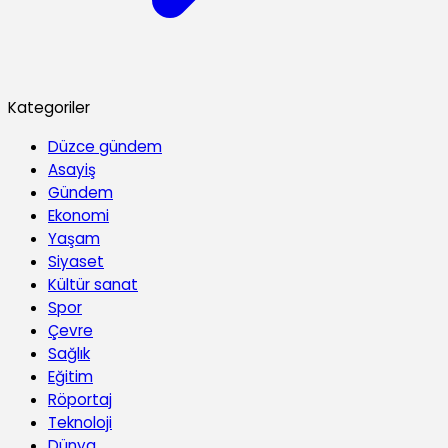
Kategoriler
Düzce gündem
Asayiş
Gündem
Ekonomi
Yaşam
Siyaset
Kültür sanat
Spor
Çevre
Sağlık
Eğitim
Röportaj
Teknoloji
Dünya